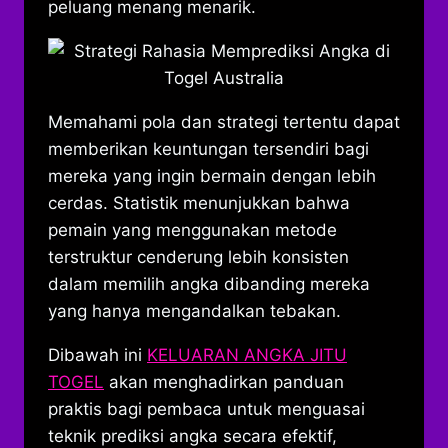
peluang menang menarik.
Memahami pola dan strategi tertentu dapat
memberikan keuntungan tersendiri bagi
mereka yang ingin bermain dengan lebih
cerdas. Statistik menunjukkan bahwa
pemain yang menggunakan metode
terstruktur cenderung lebih konsisten
dalam memilih angka dibanding mereka
yang hanya mengandalkan tebakan.
Dibawah ini
KELUARAN ANGKA JITU
TOGEL
akan menghadirkan panduan
praktis bagi pembaca untuk menguasai
teknik prediksi angka secara efektif,