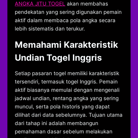
ANGKA JITU TOGEL
akan membahas
pendekatan yang sering digunakan pemain
aktif dalam membaca pola angka secara
lebih sistematis dan terukur.
Memahami Karakteristik
Undian Togel Inggris
Setiap pasaran togel memiliki karakteristik
tersendiri, termasuk togel Inggris. Pemain
aktif biasanya memulai dengan mengenali
jadwal undian, rentang angka yang sering
muncul, serta pola historis yang dapat
dilihat dari data sebelumnya. Tujuan utama
dari tahap ini adalah membangun
pemahaman dasar sebelum melakukan