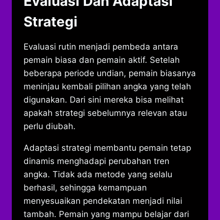
Evaluasi Dan Adaptasi
Strategi
Evaluasi rutin menjadi pembeda antara
pemain biasa dan pemain aktif. Setelah
beberapa periode undian, pemain biasanya
meninjau kembali pilihan angka yang telah
digunakan. Dari sini mereka bisa melihat
apakah strategi sebelumnya relevan atau
perlu diubah.
Adaptasi strategi membantu pemain tetap
dinamis menghadapi perubahan tren
angka. Tidak ada metode yang selalu
berhasil, sehingga kemampuan
menyesuaikan pendekatan menjadi nilai
tambah. Pemain yang mampu belajar dari