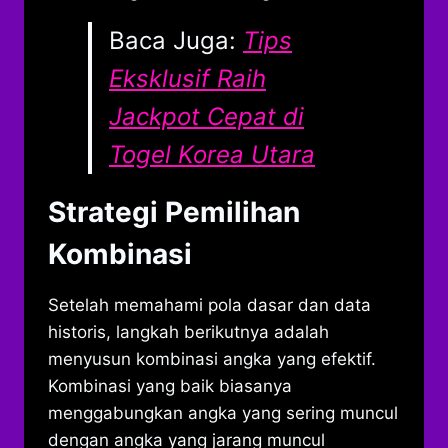
Baca Juga:
Tips
Eksklusif Raih
Jackpot Cepat di
Togel Korea Utara
Strategi Pemilihan
Kombinasi
Setelah memahami pola dasar dan data
historis, langkah berikutnya adalah
menyusun kombinasi angka yang efektif.
Kombinasi yang baik biasanya
menggabungkan angka yang sering muncul
dengan angka yang jarang muncul