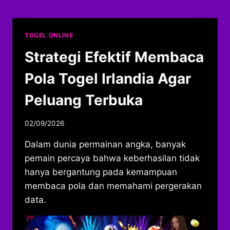
TOGEL ONLINE
Strategi Efektif Membaca
Pola Togel Irlandia Agar
Peluang Terbuka
02/09/2026
Dalam dunia permainan angka, banyak
pemain percaya bahwa keberhasilan tidak
hanya bergantung pada kemampuan
membaca pola dan memahami pergerakan
data.