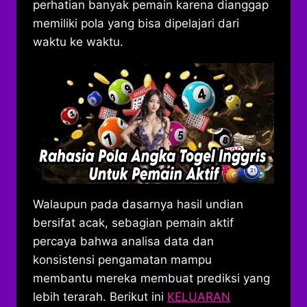
perhatian banyak pemain karena dianggap
memiliki pola yang bisa dipelajari dari
waktu ke waktu.
Walaupun pada dasarnya hasil undian
bersifat acak, sebagian pemain aktif
percaya bahwa analisa data dan
konsistensi pengamatan mampu
membantu mereka membuat prediksi yang
lebih terarah. Berikut ini
KELUARAN