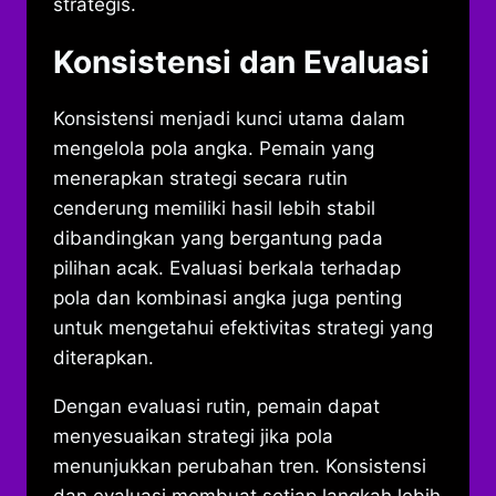
strategis.
Konsistensi dan Evaluasi
Konsistensi menjadi kunci utama dalam
mengelola pola angka. Pemain yang
menerapkan strategi secara rutin
cenderung memiliki hasil lebih stabil
dibandingkan yang bergantung pada
pilihan acak. Evaluasi berkala terhadap
pola dan kombinasi angka juga penting
untuk mengetahui efektivitas strategi yang
diterapkan.
Dengan evaluasi rutin, pemain dapat
menyesuaikan strategi jika pola
menunjukkan perubahan tren. Konsistensi