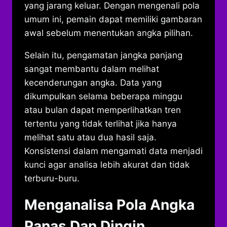
yang jarang keluar. Dengan mengenali pola
umum ini, pemain dapat memiliki gambaran
awal sebelum menentukan angka pilihan.
Selain itu, pengamatan jangka panjang
sangat membantu dalam melihat
kecenderungan angka. Data yang
dikumpulkan selama beberapa minggu
atau bulan dapat memperlihatkan tren
tertentu yang tidak terlihat jika hanya
melihat satu atau dua hasil saja.
Konsistensi dalam mengamati data menjadi
kunci agar analisa lebih akurat dan tidak
terburu-buru.
Menganalisa Pola Angka
Panas Dan Dingin