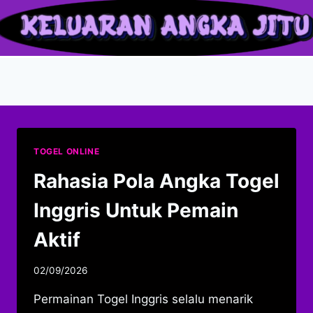
Skip
to
content
Pola Angka Togel
TOGEL ONLINE
Rahasia Pola Angka Togel
Inggris Untuk Pemain
Aktif
02/09/2026
Permainan Togel Inggris selalu menarik