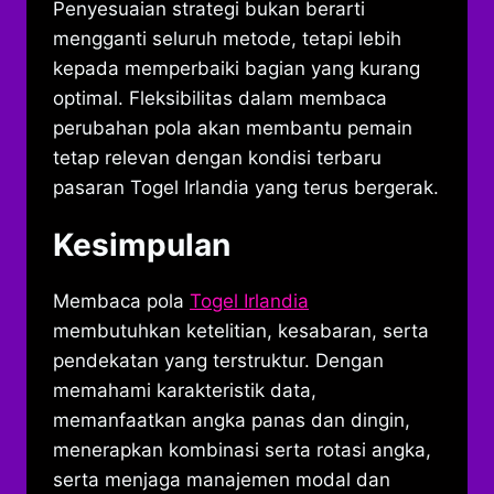
Penyesuaian strategi bukan berarti
mengganti seluruh metode, tetapi lebih
kepada memperbaiki bagian yang kurang
optimal. Fleksibilitas dalam membaca
perubahan pola akan membantu pemain
tetap relevan dengan kondisi terbaru
pasaran Togel Irlandia yang terus bergerak.
Kesimpulan
Membaca pola
Togel Irlandia
membutuhkan ketelitian, kesabaran, serta
pendekatan yang terstruktur. Dengan
memahami karakteristik data,
memanfaatkan angka panas dan dingin,
menerapkan kombinasi serta rotasi angka,
serta menjaga manajemen modal dan