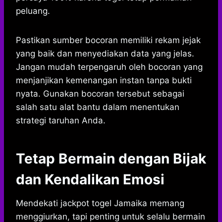
peluang.
Pastikan sumber bocoran memiliki rekam jejak
yang baik dan menyediakan data yang jelas.
Jangan mudah terpengaruh oleh bocoran yang
menjanjikan kemenangan instan tanpa bukti
nyata. Gunakan bocoran tersebut sebagai
salah satu alat bantu dalam menentukan
strategi taruhan Anda.
Tetap Bermain dengan Bijak
dan Kendalikan Emosi
Mendekati jackpot togel Jamaika memang
menggiurkan, tapi penting untuk selalu bermain