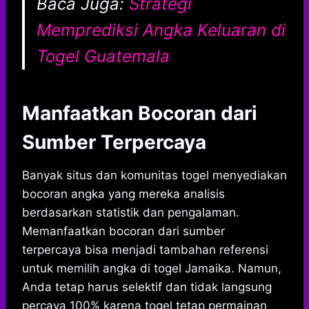
Baca Juga:
Strategi
Memprediksi Angka Keluaran di
Togel Guatemala
Manfaatkan Bocoran dari
Sumber Terpercaya
Banyak situs dan komunitas togel menyediakan
bocoran angka yang mereka analisis
berdasarkan statistik dan pengalaman.
Memanfaatkan bocoran dari sumber
terpercaya bisa menjadi tambahan referensi
untuk memilih angka di togel Jamaika. Namun,
Anda tetap harus selektif dan tidak langsung
percaya 100% karena togel tetap permainan