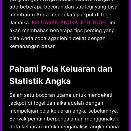
ada beberapa bocoran dan strategi yang bisa
membantu Anda mendekati jackpot di togel
Jamaika.
KELUARAN ANGKA JITU TOGEL
ini
akan membahas beberapa tips penting yang
bisa Anda coba agar lebih dekat dengan
kemenangan besar.
Pahami Pola Keluaran dan
Statistik Angka
Salah satu bocoran utama untuk mendekati
jackpot di togel Jamaika adalah dengan
mempelajari pola keluaran angka sebelumnya.
Banyak pemain berpengalaman menggunakan
data keluaran untuk menganalisis angka mana