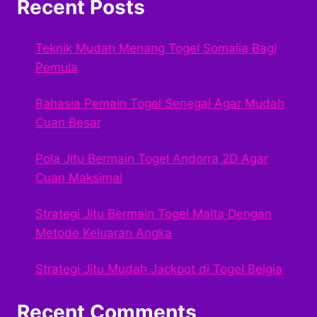
Recent Posts
Teknik Mudah Menang Togel Somalia Bagi
Pemula
Rahasia Pemain Togel Senegal Agar Mudah
Cuan Besar
Pola Jitu Bermain Togel Andorra 2D Agar
Cuan Maksimal
Strategi Jitu Bermain Togel Malta Dengan
Metode Keluaran Angka
Strategi Jitu Mudah Jackpot di Togel Belgia
Recent Comments