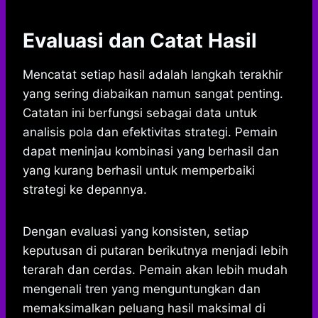
Evaluasi dan Catat Hasil
Mencatat setiap hasil adalah langkah terakhir
yang sering diabaikan namun sangat penting.
Catatan ini berfungsi sebagai data untuk
analisis pola dan efektivitas strategi. Pemain
dapat meninjau kombinasi yang berhasil dan
yang kurang berhasil untuk memperbaiki
strategi ke depannya.
Dengan evaluasi yang konsisten, setiap
keputusan di putaran berikutnya menjadi lebih
terarah dan cerdas. Pemain akan lebih mudah
mengenali tren yang menguntungkan dan
memaksimalkan peluang hasil maksimal di