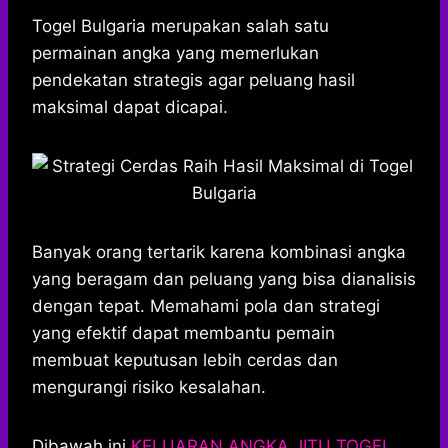
h
a
e
e
k
i
h
a
c
s
l
y
n
a
Togel Bulgaria merupakan salah satu
t
e
s
e
p
e
r
permainan angka yang memerlukan
s
b
e
g
e
e
pendekatan strategis agar peluang hasil
A
o
n
r
maksimal dapat dicapai.
p
o
g
a
p
k
e
m
r
Banyak orang tertarik karena kombinasi angka
yang beragam dan peluang yang bisa dianalisis
dengan tepat. Memahami pola dan strategi
yang efektif dapat membantu pemain
membuat keputusan lebih cerdas dan
mengurangi risiko kesalahan.
Dibawah ini
KELUARAN ANGKA JITU TOGEL