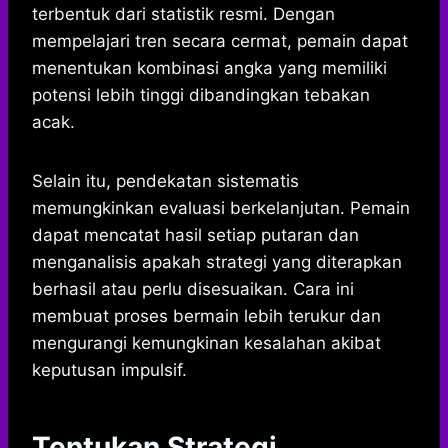
terbentuk dari statistik resmi. Dengan
mempelajari tren secara cermat, pemain dapat
menentukan kombinasi angka yang memiliki
potensi lebih tinggi dibandingkan tebakan
acak.
Selain itu, pendekatan sistematis
memungkinkan evaluasi berkelanjutan. Pemain
dapat mencatat hasil setiap putaran dan
menganalisis apakah strategi yang diterapkan
berhasil atau perlu disesuaikan. Cara ini
membuat proses bermain lebih terukur dan
mengurangi kemungkinan kesalahan akibat
keputusan impulsif.
Tentukan Strategi