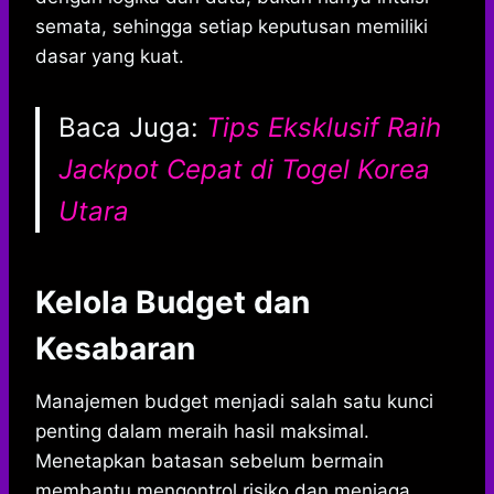
semata, sehingga setiap keputusan memiliki
dasar yang kuat.
Baca Juga:
Tips Eksklusif Raih
Jackpot Cepat di Togel Korea
Utara
Kelola Budget dan
Kesabaran
Manajemen budget menjadi salah satu kunci
penting dalam meraih hasil maksimal.
Menetapkan batasan sebelum bermain
membantu mengontrol risiko dan menjaga