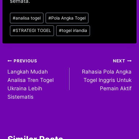
semata.
Post
#
analisa togel
#
Pola Angka Togel
Tags:
#
STRATEGI TOGEL
#
togel irlandia
Post
PREVIOUS
NEXT
Langkah Mudah
Rahasia Pola Angka
navigation
Analisa Tren Togel
Togel Inggris Untuk
Ukraina Lebih
Pemain Aktif
Sistematis