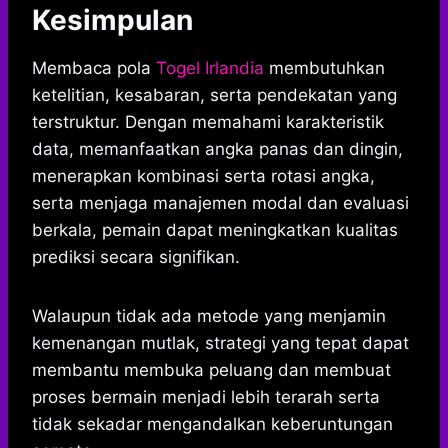
Kesimpulan
Membaca pola
Togel Irlandia
membutuhkan
ketelitian, kesabaran, serta pendekatan yang
terstruktur. Dengan memahami karakteristik
data, memanfaatkan angka panas dan dingin,
menerapkan kombinasi serta rotasi angka,
serta menjaga manajemen modal dan evaluasi
berkala, pemain dapat meningkatkan kualitas
prediksi secara signifikan.
Walaupun tidak ada metode yang menjamin
kemenangan mutlak, strategi yang tepat dapat
membantu membuka peluang dan membuat
proses bermain menjadi lebih terarah serta
tidak sekadar mengandalkan keberuntungan