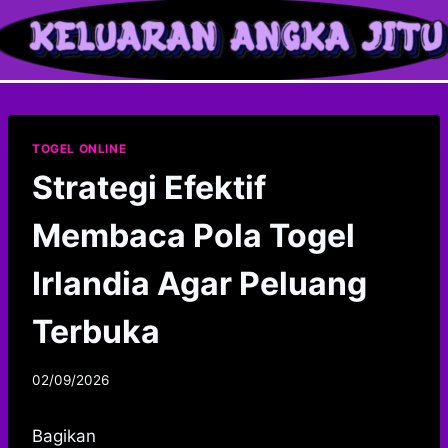
Skip
to
content
TOGEL ONLINE
Strategi Efektif
Membaca Pola Togel
Irlandia Agar Peluang
Terbuka
02/09/2026
Bagikan