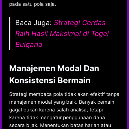
pada satu pola saja.
Baca Juga:
Strategi Cerdas
Raih Hasil Maksimal di Togel
Bulgaria
Manajemen Modal Dan
Konsistensi Bermain
Strategi membaca pola tidak akan efektif tanpa
manajemen modal yang baik. Banyak pemain
gagal bukan karena salah analisa, tetapi
karena tidak mengatur penggunaan dana
secara bijak. Menentukan batas harian atau