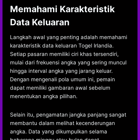
Memahami Karakteristik
Data Keluaran
Langkah awal yang penting adalah memahami
karakteristik data keluaran Togel Irlandia.
Setiap pasaran memiliki ciri khas tersendiri,
mulai dari frekuensi angka yang sering muncul
hingga interval angka yang jarang keluar.
Dengan mengenali pola umum ini, pemain
dapat memiliki gambaran awal sebelum
menentukan angka pilihan.
Selain itu, pengamatan jangka panjang sangat
membantu dalam melihat kecenderungan
angka. Data yang dikumpulkan selama