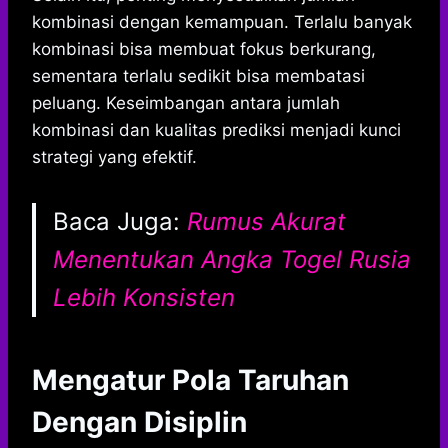
kombinasi dengan kemampuan. Terlalu banyak
kombinasi bisa membuat fokus berkurang,
sementara terlalu sedikit bisa membatasi
peluang. Keseimbangan antara jumlah
kombinasi dan kualitas prediksi menjadi kunci
strategi yang efektif.
Baca Juga:
Rumus Akurat
Menentukan Angka Togel Rusia
Lebih Konsisten
Mengatur Pola Taruhan
Dengan Disiplin