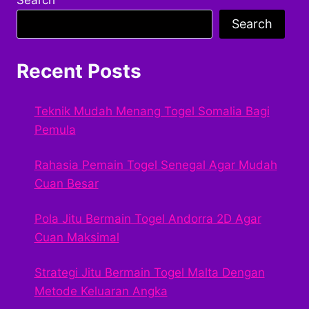
Search
Recent Posts
Teknik Mudah Menang Togel Somalia Bagi
Pemula
Rahasia Pemain Togel Senegal Agar Mudah
Cuan Besar
Pola Jitu Bermain Togel Andorra 2D Agar
Cuan Maksimal
Strategi Jitu Bermain Togel Malta Dengan
Metode Keluaran Angka