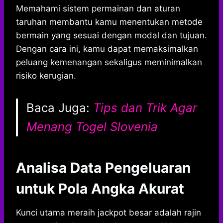
Memahami sistem permainan dan aturan
taruhan membantu kamu menentukan metode
bermain yang sesuai dengan modal dan tujuan.
Dengan cara ini, kamu dapat memaksimalkan
peluang kemenangan sekaligus meminimalkan
risiko kerugian.
Baca Juga:
Tips dan Trik Agar
Menang Togel Slovenia
Analisa Data Pengeluaran
untuk Pola Angka Akurat
Kunci utama meraih jackpot besar adalah rajin