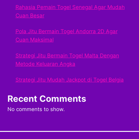
Rahasia Pemain Togel Senegal Agar Mudah
Cuan Besar
Pola Jitu Bermain Togel Andorra 2D Agar
Cuan Maksimal
Strategi Jitu Bermain Togel Malta Dengan
Metode Keluaran Angka
Strategi Jitu Mudah Jackpot di Togel Belgia
Recent Comments
No comments to show.