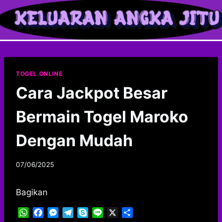
Skip
to
content
TOGEL ONLINE
Cara Jackpot Besar
Bermain Togel Maroko
Dengan Mudah
07/06/2025
Bagikan
W
F
M
T
S
L
X
S