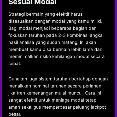
Sesuai Modal
Strategi bermain yang efektif harus
disesuaikan dengan modal yang kamu miliki.
Bagi modal menjadi beberapa bagian dan
fokuskan taruhan pada 2-3 kombinasi angka
hasil analisa yang sudah matang. Ini akan
membuat kamu bisa bermain lebih lama dan
meminimalkan risiko kehilangan modal secara
cepat.
Gunakan juga sistem taruhan bertahap dengan
menaikkan nominal taruhan secara perlahan
jika tren kemenangan mulai muncul. Cara ini
sangat efektif untuk menjaga modal tetap
aman sekaligus memperbesar peluang jackpot
besar.