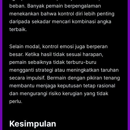
beban. Banyak pemain berpengalaman
menekankan bahwa kontrol diri lebih penting
daripada sekadar mencari kombinasi angka
terbaik.
Selain modal, kontrol emosi juga berperan
besar. Ketika hasil tidak sesuai harapan,
pemain sebaiknya tidak terburu-buru
mengganti strategi atau meningkatkan taruhan
secara impulsif. Bermain dengan pikiran tenang
membantu menjaga keputusan tetap rasional
dan mengurangi risiko kerugian yang tidak
perlu.
Kesimpulan