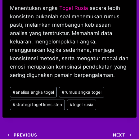
Menentukan angka
Togel Rusia
secara lebih
konsisten bukanlah soal menemukan rumus
pasti, melainkan membangun kebiasaan
analisa yang terstruktur. Memahami data
keluaran, mengelompokkan angka,
menggunakan logika sederhana, menjaga
konsistensi metode, serta mengatur modal dan
emosi merupakan kombinasi pendekatan yang
sering digunakan pemain berpengalaman.
Post
#
analisa angka togel
#
rumus angka togel
Tags:
#
strategi togel konsisten
#
togel rusia
Post
PREVIOUS
NEXT