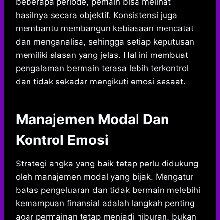
beberapa periode, pemain bisa melihat
hasilnya secara objektif. Konsistensi juga
membantu membangun kebiasaan mencatat
dan menganalisa, sehingga setiap keputusan
memiliki alasan yang jelas. Hal ini membuat
pengalaman bermain terasa lebih terkontrol
dan tidak sekadar mengikuti emosi sesaat.
Manajemen Modal Dan
Kontrol Emosi
Strategi angka yang baik tetap perlu didukung
oleh manajemen modal yang bijak. Mengatur
batas pengeluaran dan tidak bermain melebihi
kemampuan finansial adalah langkah penting
agar permainan tetap menjadi hiburan, bukan