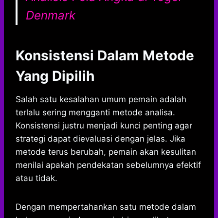
Denmark
Konsistensi Dalam Metode
Yang Dipilih
Salah satu kesalahan umum pemain adalah
terlalu sering mengganti metode analisa.
Konsistensi justru menjadi kunci penting agar
strategi dapat dievaluasi dengan jelas. Jika
metode terus berubah, pemain akan kesulitan
menilai apakah pendekatan sebelumnya efektif
atau tidak.
Dengan mempertahankan satu metode dalam