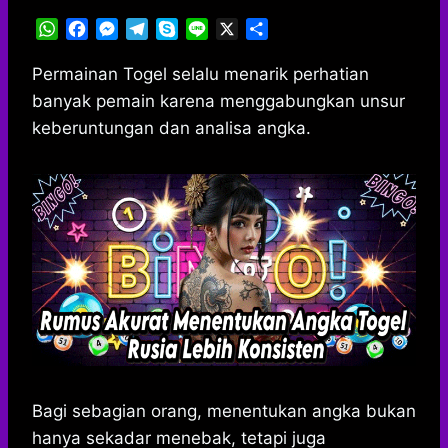
W
F
M
T
S
L
X
S
h
a
e
e
k
i
h
a
c
s
l
y
n
a
Permainan Togel selalu menarik perhatian
t
e
s
e
p
e
r
banyak pemain karena menggabungkan unsur
s
b
e
g
e
e
keberuntungan dan analisa angka.
A
o
n
r
p
o
g
a
p
k
e
m
r
Bagi sebagian orang, menentukan angka bukan
hanya sekadar menebak, tetapi juga