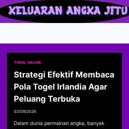
Skip
to
content
togel irlandia
TOGEL ONLINE
Strategi Efektif Membaca
Pola Togel Irlandia Agar
Peluang Terbuka
02/09/2026
Dalam dunia permainan angka, banyak