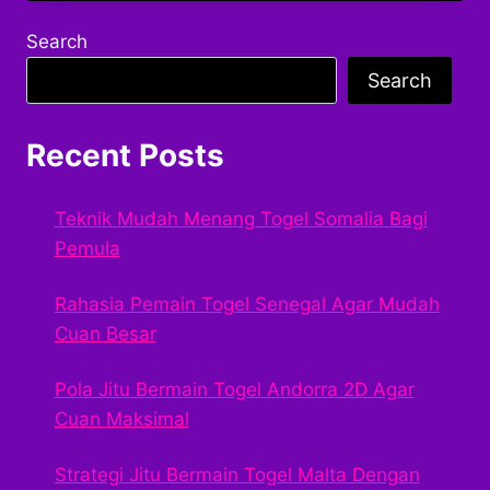
Search
Search
Recent Posts
Teknik Mudah Menang Togel Somalia Bagi
Pemula
Rahasia Pemain Togel Senegal Agar Mudah
Cuan Besar
Pola Jitu Bermain Togel Andorra 2D Agar
Cuan Maksimal
Strategi Jitu Bermain Togel Malta Dengan