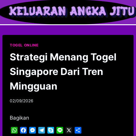
Skip
to
content
TOGEL ONLINE
Strategi Menang Togel
Singapore Dari Tren
Mingguan
02/09/2026
Bagikan
W
F
M
T
S
L
X
S