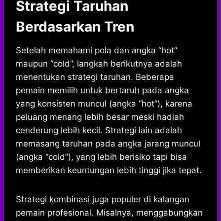
Strategi Taruhan
Berdasarkan Tren
Setelah memahami pola dan angka “hot”
maupun “cold”, langkah berikutnya adalah
menentukan strategi taruhan. Beberapa
pemain memilih untuk bertaruh pada angka
yang konsisten muncul (angka “hot”), karena
peluang menang lebih besar meski hadiah
cenderung lebih kecil. Strategi lain adalah
memasang taruhan pada angka jarang muncul
(angka “cold”), yang lebih berisiko tapi bisa
memberikan keuntungan lebih tinggi jika tepat.
Strategi kombinasi juga populer di kalangan
pemain profesional. Misalnya, menggabungkan