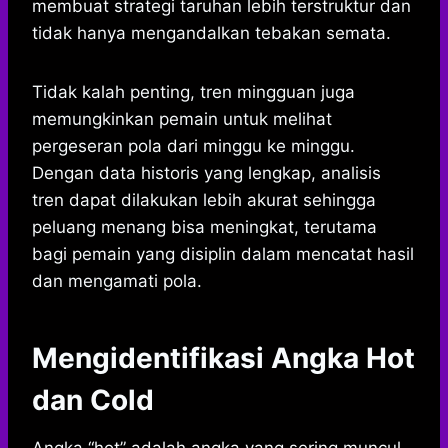
membuat strategi taruhan lebih terstruktur dan
tidak hanya mengandalkan tebakan semata.
Tidak kalah penting, tren mingguan juga
memungkinkan pemain untuk melihat
pergeseran pola dari minggu ke minggu.
Dengan data historis yang lengkap, analisis
tren dapat dilakukan lebih akurat sehingga
peluang menang bisa meningkat, terutama
bagi pemain yang disiplin dalam mencatat hasil
dan mengamati pola.
Mengidentifikasi Angka Hot
dan Cold