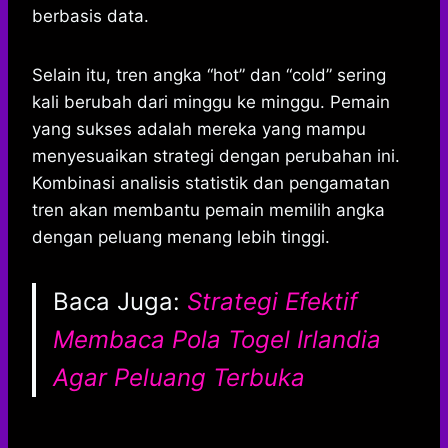
berbasis data.
Selain itu, tren angka “hot” dan “cold” sering
kali berubah dari minggu ke minggu. Pemain
yang sukses adalah mereka yang mampu
menyesuaikan strategi dengan perubahan ini.
Kombinasi analisis statistik dan pengamatan
tren akan membantu pemain memilih angka
dengan peluang menang lebih tinggi.
Baca Juga:
Strategi Efektif
Membaca Pola Togel Irlandia
Agar Peluang Terbuka