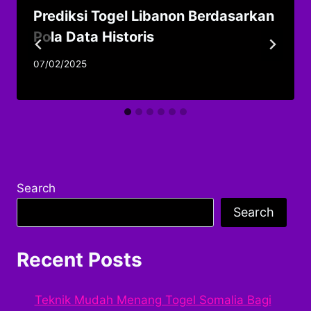
Prediksi Togel Libanon Berdasarkan
Pola Data Historis
07/02/2025
Search
Search
Recent Posts
Teknik Mudah Menang Togel Somalia Bagi