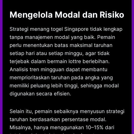
Mengelola Modal dan Risiko
Strategi menang togel Singapore tidak lengkap
tanpa manajemen modal yang baik. Pemain
perlu menentukan batas maksimal taruhan
setiap hari atau setiap minggu, agar tidak
terjebak dalam bermain lottre berlebihan.
Analisis tren mingguan dapat membantu
memprioritaskan taruhan pada angka yang
memiliki peluang lebih tinggi, sehingga modal
digunakan secara efisien.
Selain itu, pemain sebaiknya menyusun strategi
taruhan berdasarkan persentase modal.
Misalnya, hanya menggunakan 10–15% dari