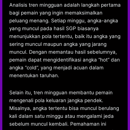
Analisis tren mingguan adalah langkah pertama
bagi pemain yang ingin memaksimalkan
peluang menang. Setiap minggu, angka-angka
yang muncul pada hasil SGP biasanya
menunjukkan pola tertentu, baik itu angka yang
sering muncul maupun angka yang jarang
muncul. Dengan memantau hasil sebelumnya,
pemain dapat mengidentifikasi angka “hot” dan
angka “cold”, yang menjadi acuan dalam
menentukan taruhan.
Selain itu, tren mingguan membantu pemain
mengenali pola keluaran jangka pendek.
Misalnya, angka tertentu bisa muncul berulang
kali dalam satu minggu atau mengalami jeda
sebelum muncul kembali. Pemahaman ini