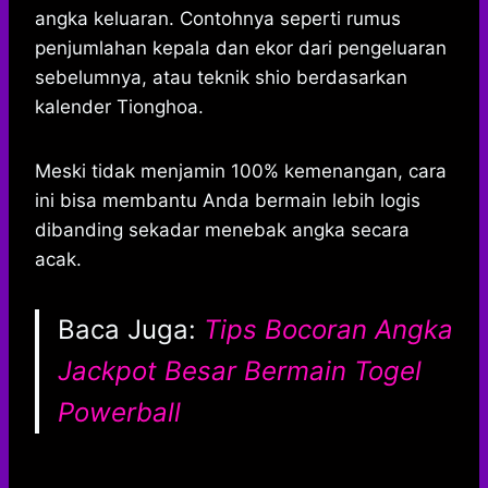
angka keluaran. Contohnya seperti rumus
penjumlahan kepala dan ekor dari pengeluaran
sebelumnya, atau teknik shio berdasarkan
kalender Tionghoa.
Meski tidak menjamin 100% kemenangan, cara
ini bisa membantu Anda bermain lebih logis
dibanding sekadar menebak angka secara
acak.
Baca Juga:
Tips Bocoran Angka
Jackpot Besar Bermain Togel
Powerball