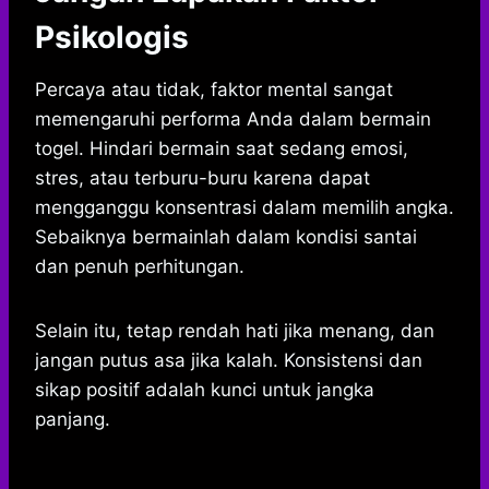
Psikologis
Percaya atau tidak, faktor mental sangat
memengaruhi performa Anda dalam bermain
togel. Hindari bermain saat sedang emosi,
stres, atau terburu-buru karena dapat
mengganggu konsentrasi dalam memilih angka.
Sebaiknya bermainlah dalam kondisi santai
dan penuh perhitungan.
Selain itu, tetap rendah hati jika menang, dan
jangan putus asa jika kalah. Konsistensi dan
sikap positif adalah kunci untuk jangka
panjang.