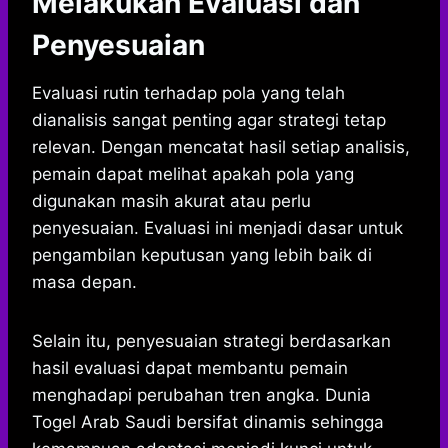
Melakukan Evaluasi dan
Penyesuaian
Evaluasi rutin terhadap pola yang telah
dianalisis sangat penting agar strategi tetap
relevan. Dengan mencatat hasil setiap analisis,
pemain dapat melihat apakah pola yang
digunakan masih akurat atau perlu
penyesuaian. Evaluasi ini menjadi dasar untuk
pengambilan keputusan yang lebih baik di
masa depan.
Selain itu, penyesuaian strategi berdasarkan
hasil evaluasi dapat membantu pemain
menghadapi perubahan tren angka. Dunia
Togel Arab Saudi bersifat dinamis sehingga