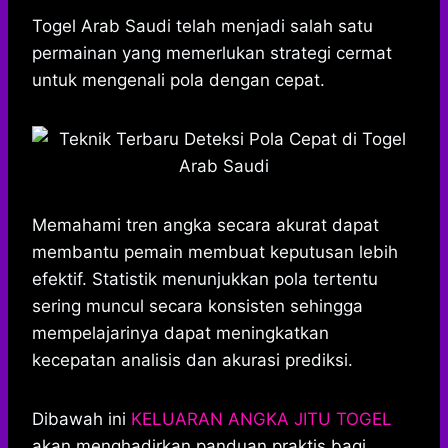
h
a
e
e
k
i
h
a
c
s
l
y
n
a
Togel Arab Saudi telah menjadi salah satu
t
e
s
e
p
e
r
permainan yang memerlukan strategi cermat
s
b
e
g
e
e
untuk mengenali pola dengan cepat.
A
o
n
r
p
o
g
a
p
k
e
m
r
Memahami tren angka secara akurat dapat
membantu pemain membuat keputusan lebih
efektif. Statistik menunjukkan pola tertentu
sering muncul secara konsisten sehingga
mempelajarinya dapat meningkatkan
kecepatan analisis dan akurasi prediksi.
Dibawah ini
KELUARAN ANGKA JITU TOGEL
akan menghadirkan panduan praktis bagi