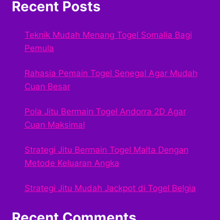
Recent Posts
Teknik Mudah Menang Togel Somalia Bagi
Pemula
Rahasia Pemain Togel Senegal Agar Mudah
Cuan Besar
Pola Jitu Bermain Togel Andorra 2D Agar
Cuan Maksimal
Strategi Jitu Bermain Togel Malta Dengan
Metode Keluaran Angka
Strategi Jitu Mudah Jackpot di Togel Belgia
Recent Comments