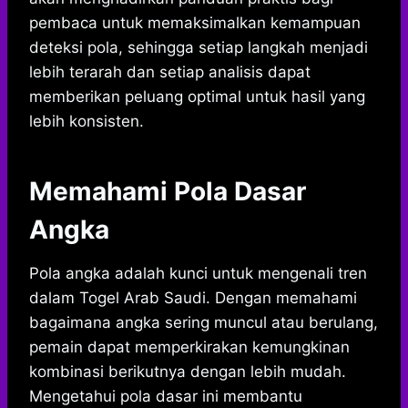
pembaca untuk memaksimalkan kemampuan
deteksi pola, sehingga setiap langkah menjadi
lebih terarah dan setiap analisis dapat
memberikan peluang optimal untuk hasil yang
lebih konsisten.
Memahami Pola Dasar
Angka
Pola angka adalah kunci untuk mengenali tren
dalam Togel Arab Saudi. Dengan memahami
bagaimana angka sering muncul atau berulang,
pemain dapat memperkirakan kemungkinan
kombinasi berikutnya dengan lebih mudah.
Mengetahui pola dasar ini membantu