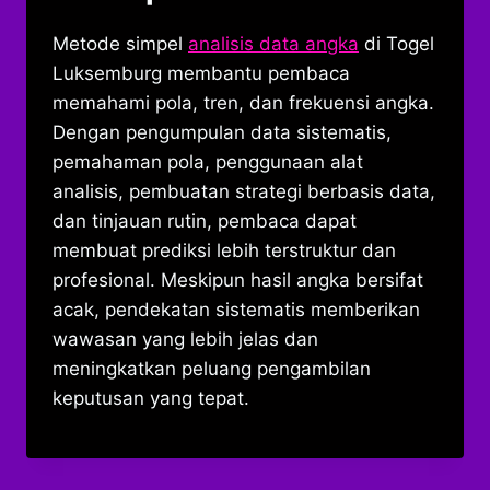
Metode simpel
analisis data angka
di Togel
Luksemburg membantu pembaca
memahami pola, tren, dan frekuensi angka.
Dengan pengumpulan data sistematis,
pemahaman pola, penggunaan alat
analisis, pembuatan strategi berbasis data,
dan tinjauan rutin, pembaca dapat
membuat prediksi lebih terstruktur dan
profesional. Meskipun hasil angka bersifat
acak, pendekatan sistematis memberikan
wawasan yang lebih jelas dan
meningkatkan peluang pengambilan
keputusan yang tepat.