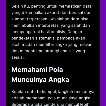
Selain itu, penting untuk memastikan data
yang dikumpulkan akurat dan berasal dari
sumber terpercaya. Kesalahan data bisa
menimbulkan interpretasi yang salah dan
mempengaruhi hasil analisis. Dengan
pendekatan sistematis, pembaca akan
lebih mudah memfilter angka yang relevan
dan menentukan strategi analisis yang
sesuai.
Memahami Pola
Munculnya Angka
Setelah data terkumpul, langkah berikutnya
adalah memahami pola munculnya angka.
Beberapa angka cenderung muncul lebih