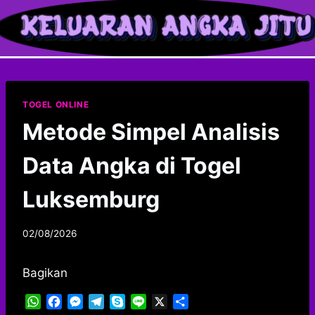
Skip
to
content
TOGEL ONLINE
Metode Simpel Analisis
Data Angka di Togel
Luksemburg
02/08/2026
Bagikan
W
F
M
T
S
L
X
S