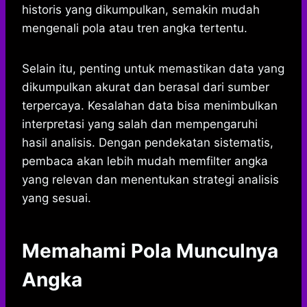
historis yang dikumpulkan, semakin mudah
mengenali pola atau tren angka tertentu.
Selain itu, penting untuk memastikan data yang
dikumpulkan akurat dan berasal dari sumber
terpercaya. Kesalahan data bisa menimbulkan
interpretasi yang salah dan mempengaruhi
hasil analisis. Dengan pendekatan sistematis,
pembaca akan lebih mudah memfilter angka
yang relevan dan menentukan strategi analisis
yang sesuai.
Memahami Pola Munculnya
Angka