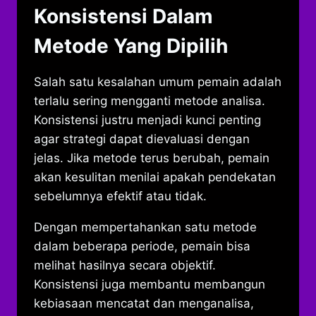
Konsistensi Dalam
Metode Yang Dipilih
Salah satu kesalahan umum pemain adalah
terlalu sering mengganti metode analisa.
Konsistensi justru menjadi kunci penting
agar strategi dapat dievaluasi dengan
jelas. Jika metode terus berubah, pemain
akan kesulitan menilai apakah pendekatan
sebelumnya efektif atau tidak.
Dengan mempertahankan satu metode
dalam beberapa periode, pemain bisa
melihat hasilnya secara objektif.
Konsistensi juga membantu membangun
kebiasaan mencatat dan menganalisa,