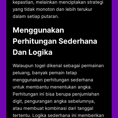
kepastian, melainkan menciptakan strategi
yang tidak monoton dan lebih terukur
dalam setiap putaran.
Menggunakan
Perhitungan Sederhana
Dan Logika
Walaupun togel dikenal sebagai permainan
peluang, banyak pemain tetap
menggunakan perhitungan sederhana
untuk membantu menentukan angka.
Perhitungan ini bisa berupa penjumlahan
digit, pengurangan angka sebelumnya,
atau membuat kombinasi dari tanggal
tertentu. Logika sederhana ini memberikan