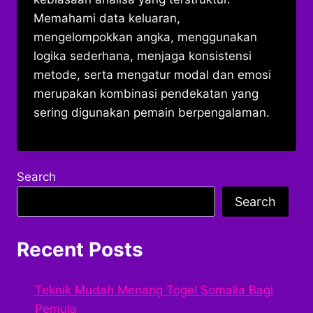
Memahami data keluaran,
mengelompokkan angka, menggunakan
logika sederhana, menjaga konsistensi
metode, serta mengatur modal dan emosi
merupakan kombinasi pendekatan yang
sering digunakan pemain berpengalaman.
Search
Search
Recent Posts
Teknik Mudah Menang Togel Somalia Bagi
Pemula