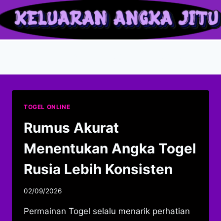
Skip
to
content
analisa angka togel
TOGEL ONLINE
Rumus Akurat
Menentukan Angka Togel
Rusia Lebih Konsisten
02/09/2026
Permainan Togel selalu menarik perhatian