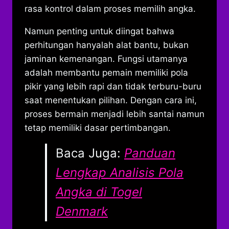
rasa kontrol dalam proses memilih angka.
Namun penting untuk diingat bahwa
perhitungan hanyalah alat bantu, bukan
jaminan kemenangan. Fungsi utamanya
adalah membantu pemain memiliki pola
pikir yang lebih rapi dan tidak terburu-buru
saat menentukan pilihan. Dengan cara ini,
proses bermain menjadi lebih santai namun
tetap memiliki dasar pertimbangan.
Baca Juga:
Panduan
Lengkap Analisis Pola
Angka di Togel
Denmark