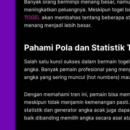
Banyak orang bermimpi menang besar, namun
meningkatkan peluangnya. Meskipun togel b
TOGEL
akan membahas tentang beberapa stra
menang menjadi lebih besar.
Pahami Pola dan Statistik 
Salah satu kunci sukses dalam bermain toge
angka. Banyak pemain profesional yang meng
angka yang sering muncul (hot numbers) mau
Dengan memahami tren ini, pemain bisa memb
meskipun tidak menjamin kemenangan pasti.Se
statistik dan generator angka acak juga dap
baik dibanding memilih angka secara asal 