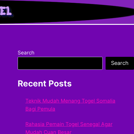
Search
Search
Recent Posts
Teknik Mudah Menang Togel Somalia
Bagi Pemula
Rahasia Pemain Togel Senegal Agar
Mudah Cuan Besar