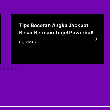
Tips Bocoran Angka Jackpot
Besar Bermain Togel Powerball
07/03/2025