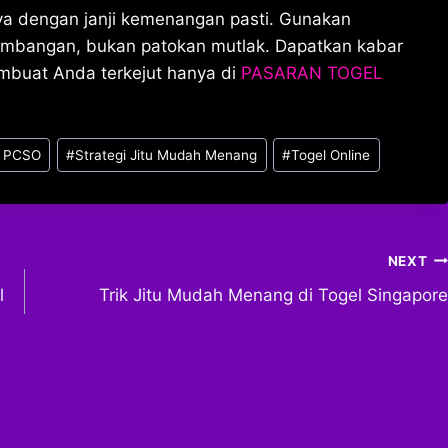
ya dengan janji kemenangan pasti. Gunakan
timbangan, bukan patokan mutlak. Dapatkan kabar
mbuat Anda terkejut hanya di
PASARAN TOGEL
l PCSO
#
Strategi Jitu Mudah Menang
#
Togel Online
NEXT
l
Trik Jitu Mudah Menang di Togel Singapore