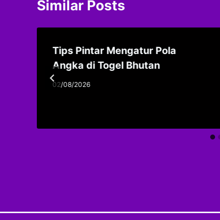
Similar Posts
Tips Pintar Mengatur Pola
Angka di Togel Bhutan
02/08/2026