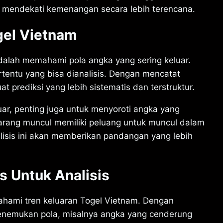
t mendekati kemenangan secara lebih terencana.
el Vietnam
dalah memahami pola angka yang sering keluar.
rtentu yang bisa dianalisis. Dengan mencatat
 prediksi yang lebih sistematis dan terstruktur.
ar, penting juga untuk menyoroti angka yang
arang muncul memiliki peluang untuk muncul dalam
isis ini akan memberikan pandangan yang lebih
s Untuk Analisis
mahami tren keluaran Togel Vietnam. Dengan
enemukan pola, misalnya angka yang cenderung