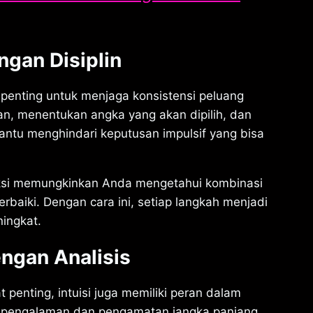
ngan Disiplin
t penting untuk menjaga konsistensi peluang
n, menentukan angka yang akan dipilih, dan
bantu menghindari keputusan impulsif yang bisa
rediksi memungkinkan Anda mengetahui kombinasi
rbaiki. Dengan cara ini, setiap langkah menjadi
ningkat.
ngan Analisis
 penting, intuisi juga memiliki peran dalam
ari pengalaman dan pengamatan jangka panjang,