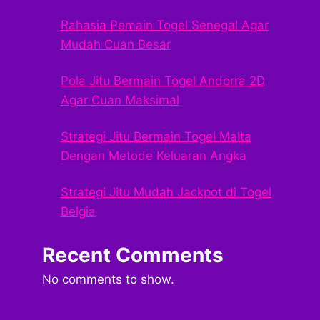
Rahasia Pemain Togel Senegal Agar
Mudah Cuan Besar
Pola Jitu Bermain Togel Andorra 2D
Agar Cuan Maksimal
Strategi Jitu Bermain Togel Malta
Dengan Metode Keluaran Angka
Strategi Jitu Mudah Jackpot di Togel
Belgia
Recent Comments
No comments to show.