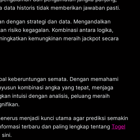
 data historis tidak memberikan jawaban pasti.
kan dengan strategi dan data. Mengandalkan
an risiko kegagalan. Kombinasi antara logika,
ningkatkan kemungkinan meraih jackpot secara
 soal keberuntungan semata. Dengan memahami
nyusun kombinasi angka yang tepat, menjaga
kan intuisi dengan analisis, peluang meraih
nifikan.
menerus menjadi kunci utama agar prediksi semakin
informasi terbaru dan paling lengkap tentang
Togel
sini.