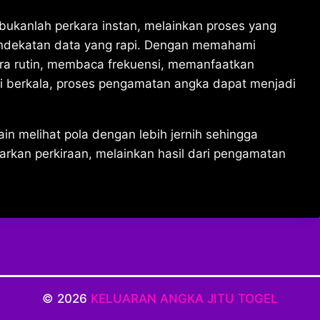
bukanlah perkara instan, melainkan proses yang
pendekatan data yang rapi. Dengan memahami
ra rutin, membaca frekuensi, memanfaatkan
si berkala, proses pengamatan angka dapat menjadi
n melihat pola dengan lebih jernih sehingga
arkan perkiraan, melainkan hasil dari pengamatan
© 2026
KELUARAN ANGKA JITU TOGEL