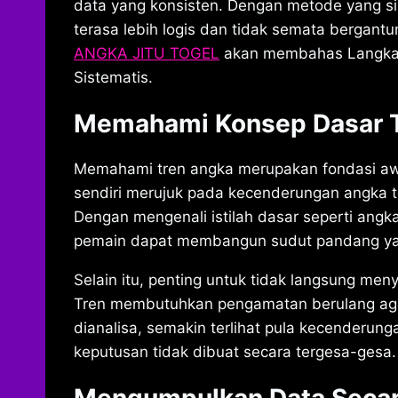
data yang konsisten. Dengan metode yang s
terasa lebih logis dan tidak semata bergant
ANGKA JITU TOGEL
akan membahas Langkah 
Sistematis.
Memahami Konsep Dasar 
Memahami tren angka merupakan fondasi awa
sendiri merujuk pada kecenderungan angka t
Dengan mengenali istilah dasar seperti angk
pemain dapat membangun sudut pandang yang 
Selain itu, penting untuk tidak langsung men
Tren membutuhkan pengamatan berulang agar 
dianalisa, semakin terlihat pula kecenderun
keputusan tidak dibuat secara tergesa-gesa.
Mengumpulkan Data Secar