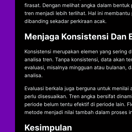
firasat. Dengan melihat angka dalam bentuk
tren menjadi lebih terlihat. Hal ini memban
dibanding sekadar perkiraan acak.
Menjaga Konsistensi Dan E
Konsistensi merupakan elemen yang sering d
analisa tren. Tanpa konsistensi, data akan t
evaluasi, misalnya mingguan atau bulanan
analisa.
Evaluasi berkala juga berguna untuk menila
perlu disesuaikan. Tren angka bersifat dina
periode belum tentu efektif di periode lain.
metode menjadi nilai tambah dalam proses in
Kesimpulan