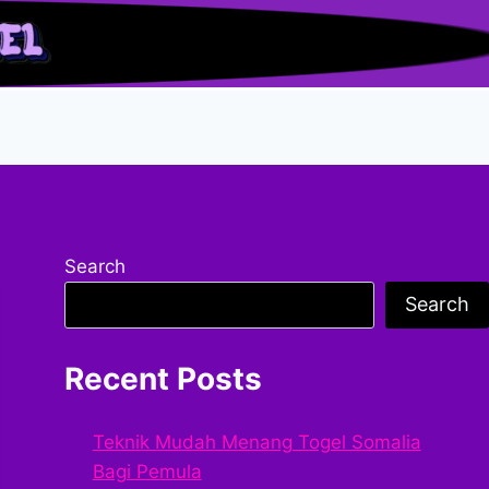
Search
Search
Recent Posts
Teknik Mudah Menang Togel Somalia
Bagi Pemula