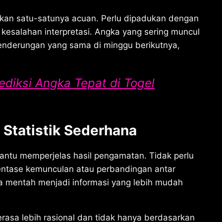
dikan satu-satunya acuan. Perlu dipadukan dengan
 kesalahan interpretasi. Angka yang sering muncul
enderungan yang sama di minggu berikutnya,
ediksi Angka Tepat di Togel
Statistik Sederhana
ntu memperjelas hasil pengamatan. Tidak perlu
ntase kemunculan atau perbandingan antar
a mentah menjadi informasi yang lebih mudah
erasa lebih rasional dan tidak hanya berdasarkan