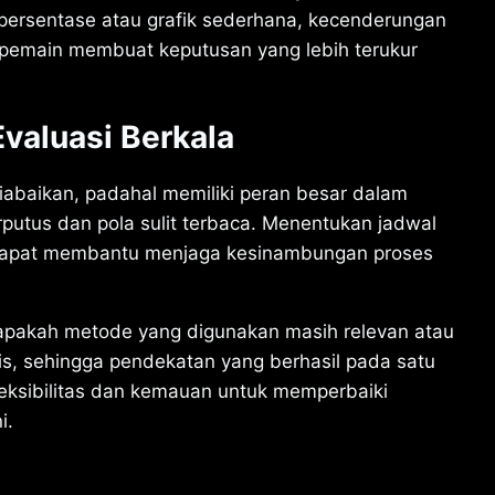
 persentase atau grafik sederhana, kecenderungan
tu pemain membuat keputusan yang lebih terukur
valuasi Berkala
iabaikan, padahal memiliki peran besar dalam
erputus dan pola sulit terbaca. Menentukan jadwal
, dapat membantu menjaga kesinambungan proses
i apakah metode yang digunakan masih relevan atau
mis, sehingga pendekatan yang berhasil pada satu
 Fleksibilitas dan kemauan untuk memperbaiki
i.