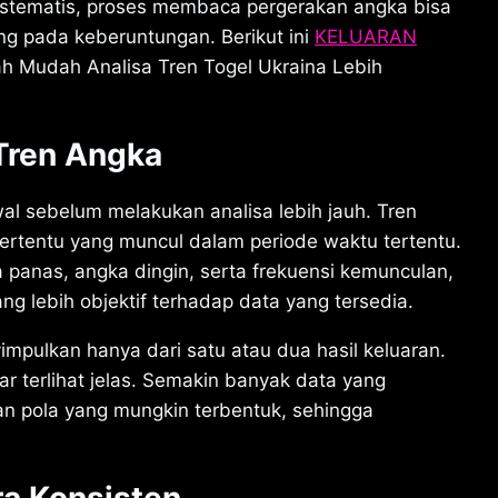
istematis, proses membaca pergerakan angka bisa
ung pada keberuntungan. Berikut ini
KELUARAN
Mudah Analisa Tren Togel Ukraina Lebih
Tren Angka
l sebelum melakukan analisa lebih jauh. Tren
ertentu yang muncul dalam periode waktu tertentu.
a panas, angka dingin, serta frekuensi kemunculan,
lebih objektif terhadap data yang tersedia.
yimpulkan hanya dari satu atau dua hasil keluaran.
terlihat jelas. Semakin banyak data yang
gan pola yang mungkin terbentuk, sehingga
a Konsisten