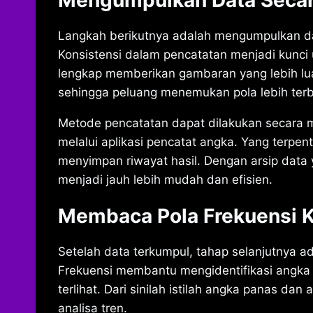
Langkah berikutnya adalah mengumpulkan dat
Konsistensi dalam pencatatan menjadi kunci 
lengkap memberikan gambaran yang lebih lu
sehingga peluang menemukan pola lebih ter
Metode pencatatan dapat dilakukan secara
melalui aplikasi pencatat angka. Yang terpen
menyimpan riwayat hasil. Dengan arsip data 
menjadi jauh lebih mudah dan efisien.
Membaca Pola Frekuensi 
Setelah data terkumpul, tahap selanjutnya 
Frekuensi membantu mengidentifikasi angka
terlihat. Dari sinilah istilah angka panas 
analisa tren.