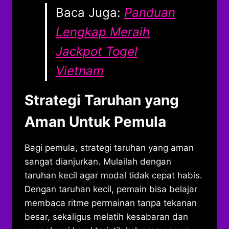
Baca Juga:
Panduan
Lengkap Meraih
Jackpot Togel
Vietnam
Strategi Taruhan yang
Aman Untuk Pemula
Bagi pemula, strategi taruhan yang aman
sangat dianjurkan. Mulailah dengan
taruhan kecil agar modal tidak cepat habis.
Dengan taruhan kecil, pemain bisa belajar
membaca ritme permainan tanpa tekanan
besar, sekaligus melatih kesabaran dan