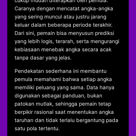
cukup mudah diterapkan oleh pemula.
Caranya dengan mencatat angka-angka
yang sering muncul atau justru jarang
keluar dalam beberapa periode terakhir.
Dari sini, pemain bisa menyusun prediksi
yang lebih logis, terarah, serta mengurangi
kebiasaan menebak angka secara acak
tanpa dasar yang jelas.
Pendekatan sederhana ini membantu
pemula memahami bahwa setiap angka
memiliki peluang yang sama. Data hanya
digunakan sebagai panduan, bukan
patokan mutlak, sehingga pemain tetap
berpikir rasional saat menentukan angka
taruhan dan tidak terlalu bergantung pada
satu pola tertentu.