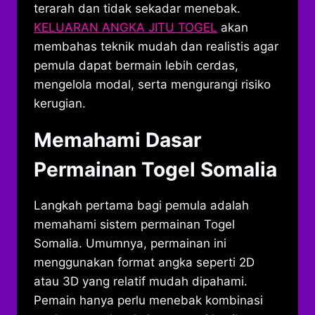
terarah dan tidak sekadar menebak.
KELUARAN ANGKA JITU TOGEL
akan
membahas teknik mudah dan realistis agar
pemula dapat bermain lebih cerdas,
mengelola modal, serta mengurangi risiko
kerugian.
Memahami Dasar
Permainan Togel Somalia
Langkah pertama bagi pemula adalah
memahami sistem permainan Togel
Somalia. Umumnya, permainan ini
menggunakan format angka seperti 2D
atau 3D yang relatif mudah dipahami.
Pemain hanya perlu menebak kombinasi