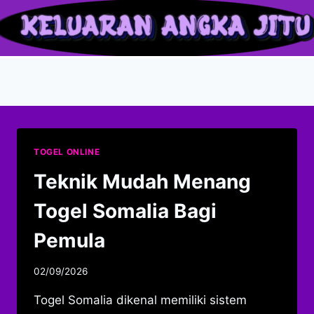
Skip
to
content
Togel Somalia
TOGEL ONLINE
Teknik Mudah Menang
Togel Somalia Bagi
Pemula
02/09/2026
Togel Somalia dikenal memiliki sistem