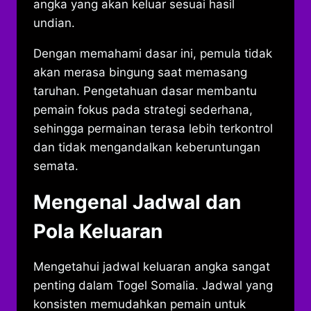
angka yang akan keluar sesuai hasil
undian.
Dengan memahami dasar ini, pemula tidak
akan merasa bingung saat memasang
taruhan. Pengetahuan dasar membantu
pemain fokus pada strategi sederhana,
sehingga permainan terasa lebih terkontrol
dan tidak mengandalkan keberuntungan
semata.
Mengenal Jadwal dan
Pola Keluaran
Mengetahui jadwal keluaran angka sangat
penting dalam Togel Somalia. Jadwal yang
konsisten memudahkan pemain untuk