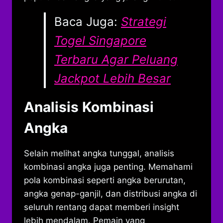
Baca Juga:
Strategi
Togel Singapore
Terbaru Agar Peluang
Jackpot Lebih Besar
Analisis Kombinasi
Angka
Selain melihat angka tunggal, analisis
kombinasi angka juga penting. Memahami
pola kombinasi seperti angka berurutan,
angka genap-ganjil, dan distribusi angka di
seluruh rentang dapat memberi insight
lebih mendalam. Pemain yang