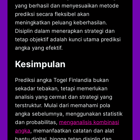
yang berhasil dan menyesuaikan metode
prediksi secara fleksibel akan
meningkatkan peluang keberhasilan.
Disiplin dalam menerapkan strategi dan
tetap objektif adalah kunci utama prediksi
angka yang efektif.
Kesimpulan
Prediksi angka Togel Finlandia bukan
sekadar tebakan, tetapi memerlukan
analisis yang cermat dan strategi yang
terstruktur. Mulai dari memahami pola
angka sebelumnya, menggunakan statistik
dan probabilitas,
menganalisis kombinasi
angka
, memanfaatkan catatan dan alat
bantu digital, hingga tetap disiplin dan