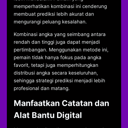
memperhatikan kombinasi ini cenderung
membuat prediksi lebih akurat dan
mengurangi peluang kesalahan.
Kombinasi angka yang seimbang antara
rendah dan tinggi juga dapat menjadi
pertimbangan. Menggunakan metode ini,
pemain tidak hanya fokus pada angka
favorit, tetapi juga memperhitungkan
distribusi angka secara keseluruhan,
sehingga strategi prediksi menjadi lebih
profesional dan matang.
Manfaatkan Catatan dan
Alat Bantu Digital