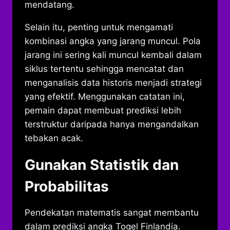
mendatang.
Selain itu, penting untuk mengamati
kombinasi angka yang jarang muncul. Pola
jarang ini sering kali muncul kembali dalam
siklus tertentu sehingga mencatat dan
menganalisis data historis menjadi strategi
yang efektif. Menggunakan catatan ini,
pemain dapat membuat prediksi lebih
terstruktur daripada hanya mengandalkan
tebakan acak.
Gunakan Statistik dan
Probabilitas
Pendekatan matematis sangat membantu
dalam prediksi angka Togel Finlandia.