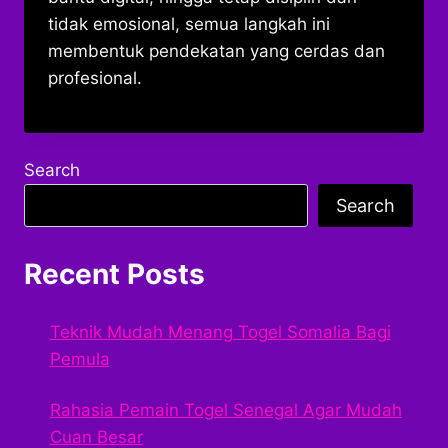
tidak emosional, semua langkah ini
membentuk pendekatan yang cerdas dan
profesional.
Search
Search
Recent Posts
Teknik Mudah Menang Togel Somalia Bagi
Pemula
Rahasia Pemain Togel Senegal Agar Mudah
Cuan Besar