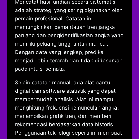
Mencatat hasil undian secara sistematis
adalah strategi yang sering digunakan oleh
pemain profesional. Catatan ini
memungkinkan pemantauan tren jangka
panjang dan pengidentifikasian angka yang
memiliki peluang tinggi untuk muncul.
Dengan data yang lengkap, prediksi
menjadi lebih terarah dan tidak didasarkan
pada intuisi semata.
Selain catatan manual, ada alat bantu
digital dan software statistik yang dapat
mempermudah analisis. Alat ini mampu
menghitung frekuensi kemunculan angka,
menampilkan grafik tren, dan memberi
rekomendasi berdasarkan data historis.
Penggunaan teknologi seperti ini membuat