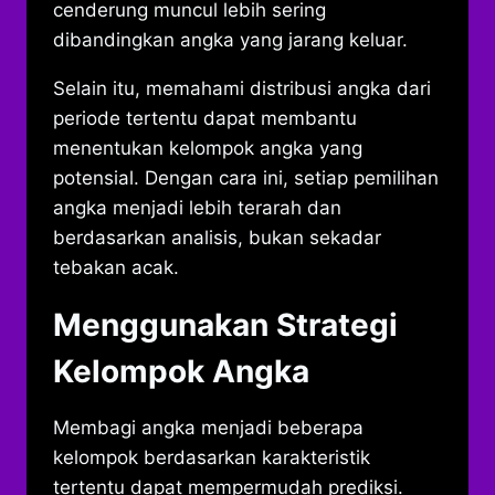
cenderung muncul lebih sering
dibandingkan angka yang jarang keluar.
Selain itu, memahami distribusi angka dari
periode tertentu dapat membantu
menentukan kelompok angka yang
potensial. Dengan cara ini, setiap pemilihan
angka menjadi lebih terarah dan
berdasarkan analisis, bukan sekadar
tebakan acak.
Menggunakan Strategi
Kelompok Angka
Membagi angka menjadi beberapa
kelompok berdasarkan karakteristik
tertentu dapat mempermudah prediksi.