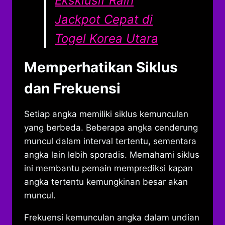
Eksklusif Raih
Jackpot Cepat di
Togel Korea Utara
Memperhatikan Siklus
dan Frekuensi
Setiap angka memiliki siklus kemunculan
yang berbeda. Beberapa angka cenderung
muncul dalam interval tertentu, sementara
angka lain lebih sporadis. Memahami siklus
ini membantu pemain memprediksi kapan
angka tertentu kemungkinan besar akan
muncul.
Frekuensi kemunculan angka dalam undian