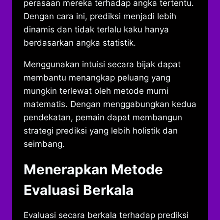
perasaan mereka terhadap angka tertentu.
Dengan cara ini, prediksi menjadi lebih
dinamis dan tidak terlalu kaku hanya
berdasarkan angka statistik.
Menggunakan intuisi secara bijak dapat
membantu menangkap peluang yang
mungkin terlewat oleh metode murni
matematis. Dengan menggabungkan kedua
pendekatan, pemain dapat membangun
strategi prediksi yang lebih holistik dan
seimbang.
Menerapkan Metode
Evaluasi Berkala
Evaluasi secara berkala terhadap prediksi