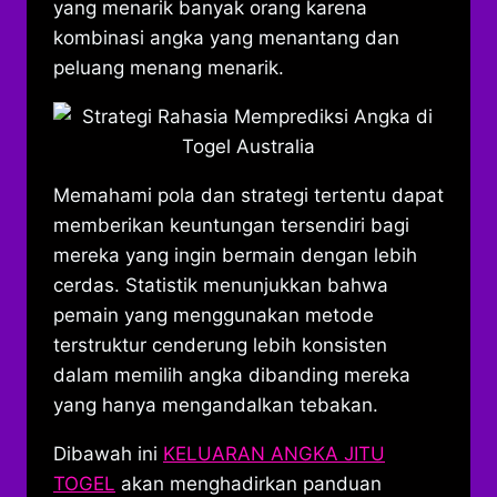
yang menarik banyak orang karena
kombinasi angka yang menantang dan
peluang menang menarik.
Memahami pola dan strategi tertentu dapat
memberikan keuntungan tersendiri bagi
mereka yang ingin bermain dengan lebih
cerdas. Statistik menunjukkan bahwa
pemain yang menggunakan metode
terstruktur cenderung lebih konsisten
dalam memilih angka dibanding mereka
yang hanya mengandalkan tebakan.
Dibawah ini
KELUARAN ANGKA JITU
TOGEL
akan menghadirkan panduan