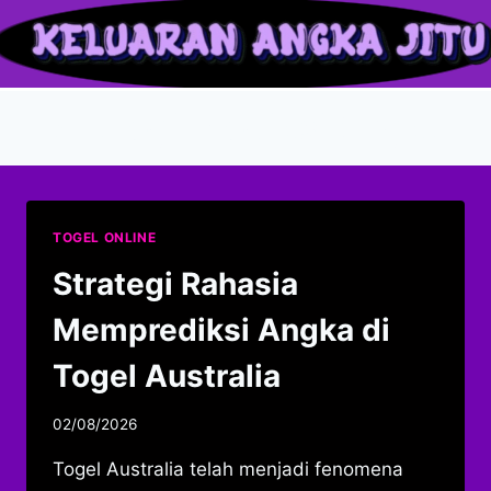
Skip
to
content
Strategi Prediksi Angka
TOGEL ONLINE
Strategi Rahasia
Memprediksi Angka di
Togel Australia
02/08/2026
Togel Australia telah menjadi fenomena