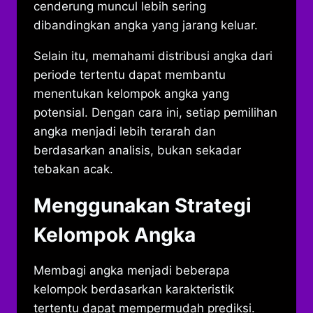
cenderung muncul lebih sering
dibandingkan angka yang jarang keluar.
Selain itu, memahami distribusi angka dari
periode tertentu dapat membantu
menentukan kelompok angka yang
potensial. Dengan cara ini, setiap pemilihan
angka menjadi lebih terarah dan
berdasarkan analisis, bukan sekadar
tebakan acak.
Menggunakan Strategi
Kelompok Angka
Membagi angka menjadi beberapa
kelompok berdasarkan karakteristik
tertentu dapat mempermudah prediksi.