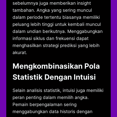
sebelumnya juga memberikan insight
tambahan. Angka yang sering muncul
dalam periode tertentu biasanya memiliki
peluang lebih tinggi untuk kembali muncul
dalam undian berikutnya. Menggabungkan
informasi siklus dan frekuensi dapat
menghasilkan strategi prediksi yang lebih
akurat.
Mengkombinasikan Pola
Statistik Dengan Intuisi
Selain analisis statistik, intuisi juga memiliki
peran penting dalam memilih angka.
Pemain berpengalaman sering
menggabungkan data historis dengan