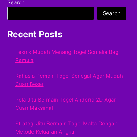
Search
Search
Recent Posts
Teknik Mudah Menang Togel Somalia Bagi
Pemula
Rahasia Pemain Togel Senegal Agar Mudah
Cuan Besar
Pola Jitu Bermain Togel Andorra 2D Agar
Cuan Maksimal
Strategi Jitu Bermain Togel Malta Dengan
Metode Keluaran Angka