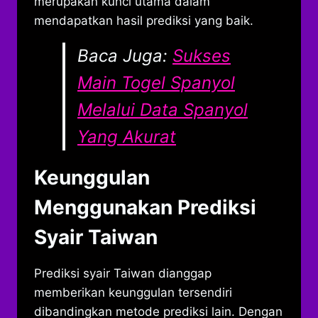
merupakan kunci utama dalam
mendapatkan hasil prediksi yang baik.
Baca Juga:
Sukses
Main Togel Spanyol
Melalui Data Spanyol
Yang Akurat
Keunggulan
Menggunakan Prediksi
Syair Taiwan
Prediksi syair Taiwan dianggap
memberikan keunggulan tersendiri
dibandingkan metode prediksi lain. Dengan