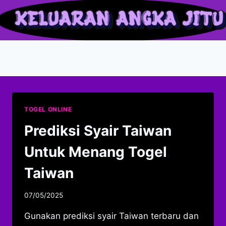
Skip
to
content
Prediksi Togel Taiwan
TOGEL ONLINE
Prediksi Syair Taiwan
Untuk Menang Togel
Taiwan
07/05/2025
Gunakan prediksi syair Taiwan terbaru dan