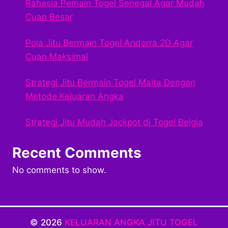
Rahasia Pemain Togel Senegal Agar Mudah
Cuan Besar
Pola Jitu Bermain Togel Andorra 2D Agar
Cuan Maksimal
Strategi Jitu Bermain Togel Malta Dengan
Metode Keluaran Angka
Strategi Jitu Mudah Jackpot di Togel Belgia
Recent Comments
No comments to show.
© 2026
KELUARAN ANGKA JITU TOGEL