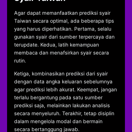
Agar dapat memanfaatkan prediksi syair
Taiwan secara optimal, ada beberapa tips
yang harus diperhatikan. Pertama, selalu
gunakan syair dari sumber terpercaya dan
terupdate. Kedua, latih kemampuan
membaca dan menafsirkan syair secara
rutin.
Ketiga, kombinasikan prediksi dari syair
dengan data angka keluaran sebelumnya
agar prediksi lebih akurat. Keempat, jangan
terlalu bergantung pada satu sumber
prediksi saja, melainkan lakukan analisis
secara menyeluruh. Terakhir, tetap disiplin
dalam mengelola modal dan bermain
secara bertanggung jawab.