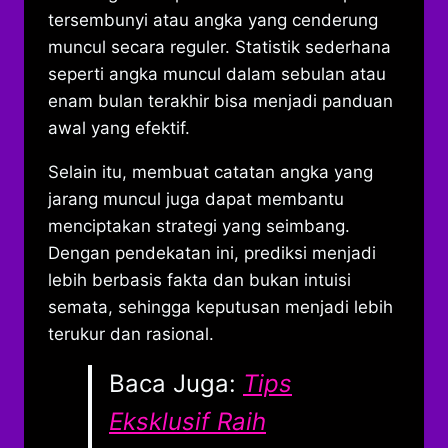
tersembunyi atau angka yang cenderung
muncul secara reguler. Statistik sederhana
seperti angka muncul dalam sebulan atau
enam bulan terakhir bisa menjadi panduan
awal yang efektif.
Selain itu, membuat catatan angka yang
jarang muncul juga dapat membantu
menciptakan strategi yang seimbang.
Dengan pendekatan ini, prediksi menjadi
lebih berbasis fakta dan bukan intuisi
semata, sehingga keputusan menjadi lebih
terukur dan rasional.
Baca Juga:
Tips
Eksklusif Raih