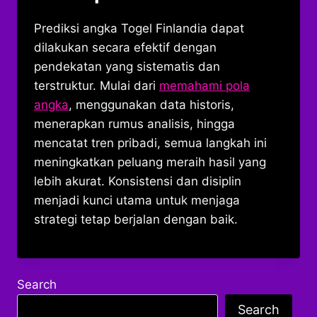
Prediksi angka Togel Finlandia dapat
dilakukan secara efektif dengan
pendekatan yang sistematis dan
terstruktur. Mulai dari
memahami pola
angka
, menggunakan data historis,
menerapkan rumus analisis, hingga
mencatat tren pribadi, semua langkah ini
meningkatkan peluang meraih hasil yang
lebih akurat. Konsistensi dan disiplin
menjadi kunci utama untuk menjaga
strategi tetap berjalan dengan baik.
Search
Search