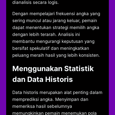
dianalisis secara logis.
Dengan mempelajari frekuensi angka yang
sering muncul atau jarang keluar, pemain
dapat menentukan strategi memilih angka
dengan lebih terarah. Analisis ini
membantu mengurangi keputusan yang
bersifat spekulatif dan meningkatkan
peluang meraih hasil yang lebih konsisten.
Menggunakan Statistik
dan Data Historis
Data historis merupakan alat penting dalam
memprediksi angka. Menyimpan dan
memeriksa hasil sebelumnya
memungkinkan pemain menemukan pola