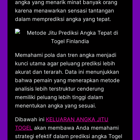
angka yang menarik minat banyak orang
karena menawarkan sensasi tantangan
dalam memprediksi angka yang tepat.
Memahami pola dan tren angka menjadi
kunci utama agar peluang prediksi lebih
akurat dan terarah. Data ini menunjukkan
bahwa pemain yang menerapkan metode
analisis lebih terstruktur cenderung
memiliki peluang lebih tinggi dalam
menentukan angka yang sesuai.
Dibawah ini
KELUARAN ANGKA JITU
TOGEL
akan membawa Anda memahami
strategi efektif dalam prediksi angka Togel