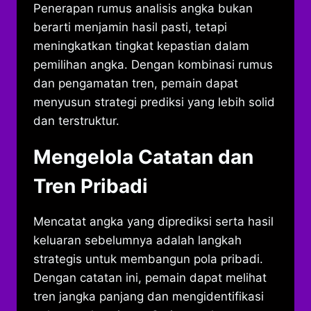
Penerapan rumus analisis angka bukan
berarti menjamin hasil pasti, tetapi
meningkatkan tingkat kepastian dalam
pemilihan angka. Dengan kombinasi rumus
dan pengamatan tren, pemain dapat
menyusun strategi prediksi yang lebih solid
dan terstruktur.
Mengelola Catatan dan
Tren Pribadi
Mencatat angka yang diprediksi serta hasil
keluaran sebelumnya adalah langkah
strategis untuk membangun pola pribadi.
Dengan catatan ini, pemain dapat melihat
tren jangka panjang dan mengidentifikasi