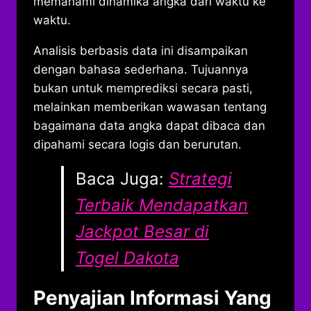
memahami dinamika angka dari waktu ke
waktu.
Analisis berbasis data ini disampaikan
dengan bahasa sederhana. Tujuannya
bukan untuk memprediksi secara pasti,
melainkan memberikan wawasan tentang
bagaimana data angka dapat dibaca dan
dipahami secara logis dan berurutan.
Baca Juga:
Strategi
Terbaik Mendapatkan
Jackpot Besar di
Togel Dakota
Penyajian Informasi Yang