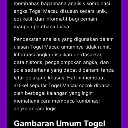
membahas bagaimana analisis kombinasi
angka Togel Macau disusun secara unik,
edukatif, dan informatif bagi pemain
maupun pembaca biasa.
Pendekatan analisis yang digunakan dalam
ulasan Togel Macau umumnya tidak rumit.
Informasi angka disajikan berdasarkan
data historis, pengelompokan angka, dan
pola sederhana yang dapat dipahami tanpa
latar belakang khusus. Hal ini membuat
artikel seputar Togel Macau cocok dibaca
oleh berbagai kalangan yang ingin
memahami cara membaca kombinasi
angka secara logis.
Gambaran Umum Togel