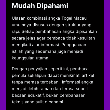
Mudah Dipahami
Ulasan kombinasi angka Togel Macau
umumnya disusun dengan struktur yang
rapi. Setiap pembahasan angka dipisahkan
secara jelas agar pembaca tidak kesulitan
mengikuti alur informasi. Penggunaan
istilah yang sederhana juga menjadi
keunggulan utama.
Dengan penyajian seperti ini, pembaca
pemula sekalipun dapat menikmati artikel
tanpa merasa terbebani. Informasi angka
menjadi lebih ramah dan terasa seperti
bacaan edukatif, bukan pembahasan
teknis yang sulit dipahami.