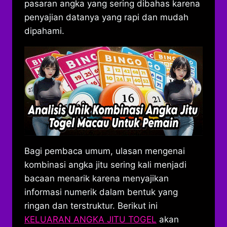
pasaran angka yang sering dibahas karena
penyajian datanya yang rapi dan mudah
dipahami.
Bagi pembaca umum, ulasan mengenai
kombinasi angka jitu sering kali menjadi
bacaan menarik karena menyajikan
informasi numerik dalam bentuk yang
ringan dan terstruktur. Berikut ini
KELUARAN ANGKA JITU TOGEL
akan