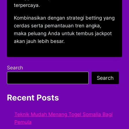
terpercaya.
Kombinasikan dengan strategi betting yang
cerdas serta pemantauan tren angka,
maka peluang Anda untuk tembus jackpot
akan jauh lebih besar.
Search
Search
Recent Posts
Teknik Mudah Menang Togel Somalia Bagi
Pemula