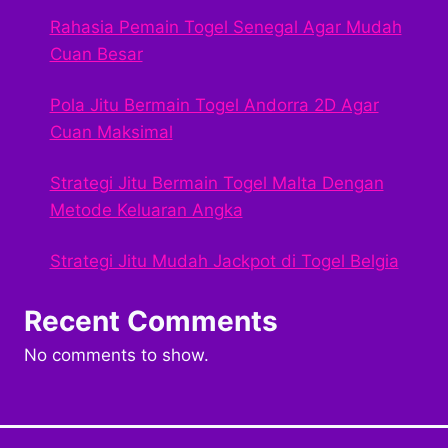
Rahasia Pemain Togel Senegal Agar Mudah
Cuan Besar
Pola Jitu Bermain Togel Andorra 2D Agar
Cuan Maksimal
Strategi Jitu Bermain Togel Malta Dengan
Metode Keluaran Angka
Strategi Jitu Mudah Jackpot di Togel Belgia
Recent Comments
No comments to show.