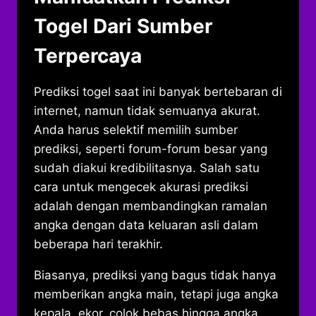
Togel Dari Sumber
Terpercaya
Prediksi togel saat ini banyak bertebaran di
internet, namun tidak semuanya akurat.
Anda harus selektif memilih sumber
prediksi, seperti forum-forum besar yang
sudah diakui kredibilitasnya. Salah satu
cara untuk mengecek akurasi prediksi
adalah dengan membandingkan ramalan
angka dengan data keluaran asli dalam
beberapa hari terakhir.
Biasanya, prediksi yang bagus tidak hanya
memberikan angka main, tetapi juga angka
kepala, ekor, colok bebas hingga angka