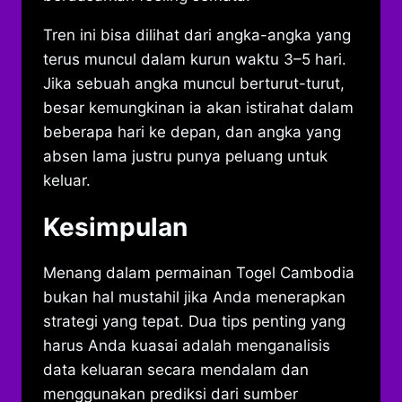
Tren ini bisa dilihat dari angka-angka yang
terus muncul dalam kurun waktu 3–5 hari.
Jika sebuah angka muncul berturut-turut,
besar kemungkinan ia akan istirahat dalam
beberapa hari ke depan, dan angka yang
absen lama justru punya peluang untuk
keluar.
Kesimpulan
Menang dalam permainan Togel Cambodia
bukan hal mustahil jika Anda menerapkan
strategi yang tepat. Dua tips penting yang
harus Anda kuasai adalah menganalisis
data keluaran secara mendalam dan
menggunakan prediksi dari sumber