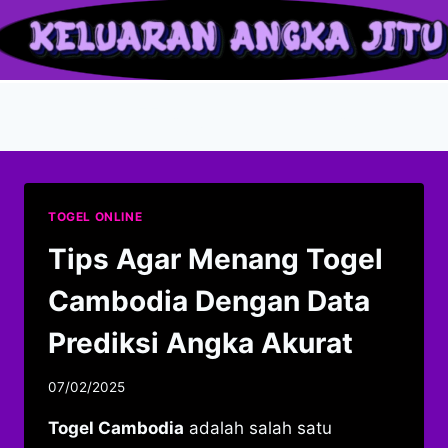
Skip
to
content
Data Togel Cambodia
TOGEL ONLINE
Tips Agar Menang Togel
Cambodia Dengan Data
Prediksi Angka Akurat
07/02/2025
Togel Cambodia
adalah salah satu