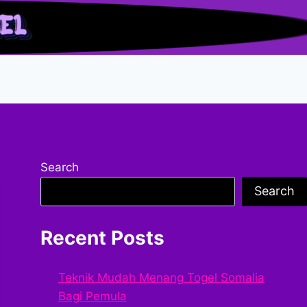
cut
Search
Search
Recent Posts
Teknik Mudah Menang Togel Somalia
Bagi Pemula