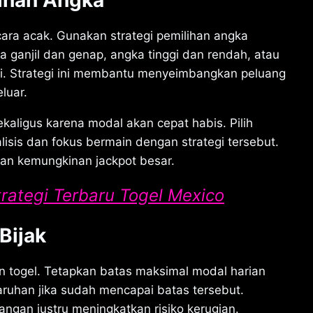
ara acak. Gunakan strategi pemilihan angka
a ganjil dan genap, angka tinggi dan rendah, atau
i. Strategi ini membantu menyeimbangkan peluang
luar.
kaligus karena modal akan cepat habis. Pilih
isis dan fokus bermain dengan strategi tersebut.
an kemungkinan jackpot besar.
trategi Terbaru Togel Mexico
Bijak
n togel. Tetapkan batas maksimal modal harian
ruhan jika sudah mencapai batas tersebut.
gan justru meningkatkan risiko kerugian.