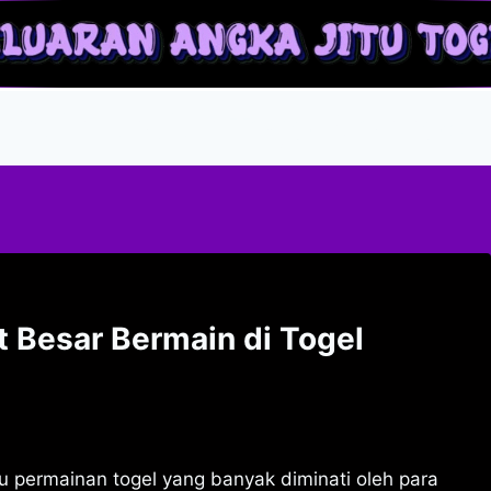
rmain Undian Togel Connecti
 Besar Bermain di Togel
u permainan togel yang banyak diminati oleh para