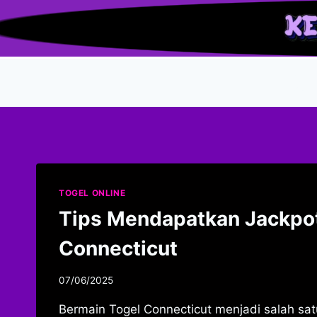
Skip
to
content
Be
TOGEL ONLINE
Tips Mendapatkan Jackpot
Connecticut
07/06/2025
Bermain Togel Connecticut menjadi salah sat