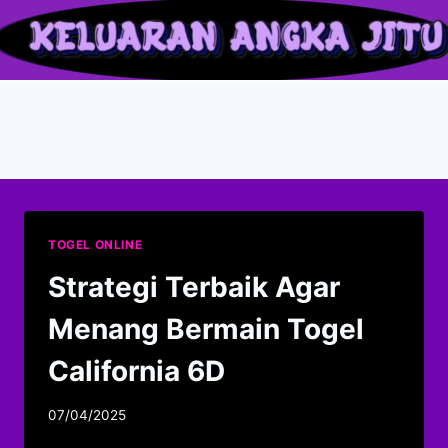
Skip
to
content
Bermain Togel California
6D
TOGEL ONLINE
Strategi Terbaik Agar
Menang Bermain Togel
California 6D
07/04/2025