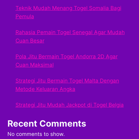
Teknik Mudah Menang Togel Somalia Bagi
Pemula
Rahasia Pemain Togel Senegal Agar Mudah
Cuan Besar
Pola Jitu Bermain Togel Andorra 2D Agar
Cuan Maksimal
Strategi Jitu Bermain Togel Malta Dengan
Metode Keluaran Angka
Strategi Jitu Mudah Jackpot di Togel Belgia
Recent Comments
No comments to show.