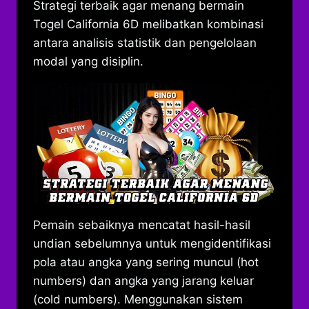
Strategi terbaik agar menang bermain
Togel California 6D melibatkan kombinasi
antara analisis statistik dan pengelolaan
modal yang disiplin.
Pemain sebaiknya mencatat hasil-hasil
undian sebelumnya untuk mengidentifikasi
pola atau angka yang sering muncul (hot
numbers) dan angka yang jarang keluar
(cold numbers). Menggunakan sistem