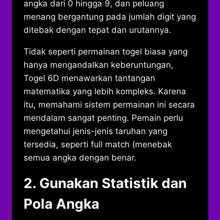
angka dari 0 hingga 9, dan peluang
menang bergantung pada jumlah digit yang
ditebak dengan tepat dan urutannya.
Tidak seperti permainan togel biasa yang
hanya mengandalkan keberuntungan,
Togel 6D menawarkan tantangan
matematika yang lebih kompleks. Karena
itu, memahami sistem permainan ini secara
mendalam sangat penting. Pemain perlu
mengetahui jenis-jenis taruhan yang
tersedia, seperti full match (menebak
semua angka dengan benar.
2. Gunakan Statistik dan
Pola Angka