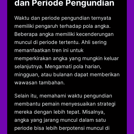
dan Periode Pengundian
Waktu dan periode pengundian ternyata
memiliki pengaruh terhadap pola angka.
Beberapa angka memiliki kecenderungan
muncul di periode tertentu. Ahli sering
memanfaatkan tren ini untuk
memperkirakan angka yang mungkin keluar
selanjutnya. Mengamati pola harian,
mingguan, atau bulanan dapat memberikan
wawasan tambahan.
Selain itu, memahami waktu pengundian
membantu pemain menyesuaikan strategi
mereka dengan lebih tepat. Misalnya,
angka yang jarang muncul dalam satu
periode bisa lebih berpotensi muncul di