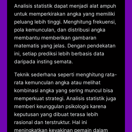
Analisis statistik dapat menjadi alat ampuh
untuk memperkirakan angka yang memiliki
peluang lebih tinggi. Menghitung frekuensi,
pola kemunculan, dan distribusi angka
membantu memberikan gambaran
matematis yang jelas. Dengan pendekatan
ini, setiap prediksi lebih berbasis data
daripada insting semata.
Teknik sederhana seperti menghitung rata-
rata kemunculan angka atau melihat
kombinasi angka yang sering muncul bisa
memperkuat strategi. Analisis statistik juga
memberi keunggulan psikologis karena
keputusan yang dibuat terasa lebih
rasional dan terstruktur. Hal ini
meningkatkan keyakinan pemain dalam