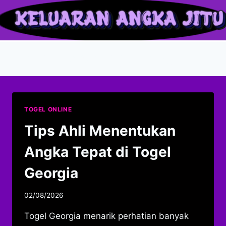
Skip
to
content
Analisis Angka Akurat
TOGEL ONLINE
Tips Ahli Menentukan
Angka Tepat di Togel
Georgia
02/08/2026
Togel Georgia menarik perhatian banyak