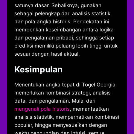
satunya dasar. Sebaliknya, gunakan
sebagai pelengkap dari analisis statistik
dan pola angka historis. Pendekatan ini
memberikan keseimbangan antara logika
dan pengalaman pribadi, sehingga setiap
prediksi memiliki peluang lebih tinggi untuk
sesuai dengan hasil aktual.
Kesimpulan
Menentukan angka tepat di Togel Georgia
memerlukan kombinasi strategi, analisis
data, dan pengalaman. Mulai dari
mengenali pola historis
, memanfaatkan
analisis statistik, memperhatikan kombinasi
populer, hingga menyesuaikan dengan
waktu pengundian dan intuisi, semua