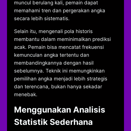
muncul berulang kali, pemain dapat
memahami tren dan pergerakan angka
secara lebih sistematis.
Selain itu, mengenali pola historis
membantu dalam meminimalkan prediksi
acak. Pemain bisa mencatat frekuensi
kemunculan angka tertentu dan
membandingkannya dengan hasil
sebelumnya. Teknik ini memungkinkan
pemilihan angka menjadi lebih strategis
dan terencana, bukan hanya sekadar
menebak.
Menggunakan Analisis
Statistik Sederhana