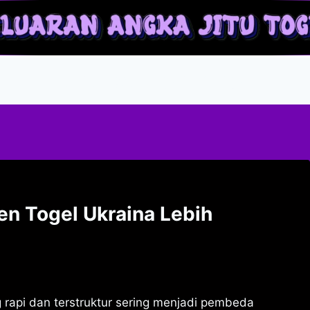
analisa tren togel
en Togel Ukraina Lebih
 rapi dan terstruktur sering menjadi pembeda