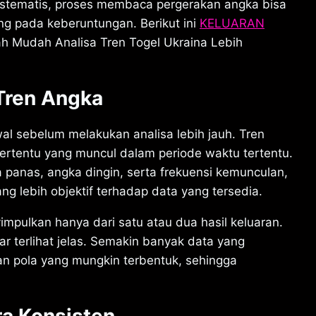
istematis, proses membaca pergerakan angka bisa
ung pada keberuntungan. Berikut ini
KELUARAN
Mudah Analisa Tren Togel Ukraina Lebih
Tren Angka
l sebelum melakukan analisa lebih jauh. Tren
ertentu yang muncul dalam periode waktu tertentu.
a panas, angka dingin, serta frekuensi kemunculan,
lebih objektif terhadap data yang tersedia.
yimpulkan hanya dari satu atau dua hasil keluaran.
terlihat jelas. Semakin banyak data yang
gan pola yang mungkin terbentuk, sehingga
a Konsisten