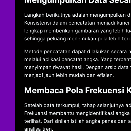
Langkah berikutnya adalah mengumpulkan dat
Konsistensi dalam pencatatan menjadi kunci 
lengkap memberikan gambaran yang lebih lu
sehingga peluang menemukan pola lebih ter
Metode pencatatan dapat dilakukan secara
melalui aplikasi pencatat angka. Yang terpen
menyimpan riwayat hasil. Dengan arsip data 
menjadi jauh lebih mudah dan efisien.
Membaca Pola Frekuensi 
Setelah data terkumpul, tahap selanjutnya 
Frekuensi membantu mengidentifikasi angka
terlihat. Dari sinilah istilah angka panas 
analisa tren.