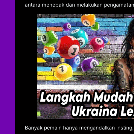
antara menebak dan melakukan pengamatan y
Banyak pemain hanya mengandalkan insting, p