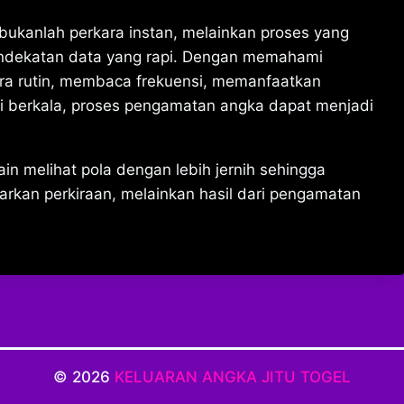
bukanlah perkara instan, melainkan proses yang
pendekatan data yang rapi. Dengan memahami
ra rutin, membaca frekuensi, memanfaatkan
si berkala, proses pengamatan angka dapat menjadi
n melihat pola dengan lebih jernih sehingga
arkan perkiraan, melainkan hasil dari pengamatan
© 2026
KELUARAN ANGKA JITU TOGEL